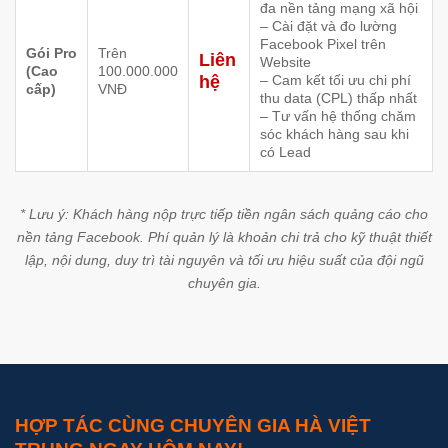
đa nền tảng mạng xã hội
– Cài đặt và đo lường
Facebook Pixel trên
Gói Pro
Trên
Liên
Website
(Cao
100.000.000
hệ
– Cam kết tối ưu chi phí
cấp)
VNĐ
thu data (CPL) thấp nhất
– Tư vấn hệ thống chăm
sóc khách hàng sau khi
có Lead
* Lưu ý: Khách hàng nộp trực tiếp tiền ngân sách quảng cáo cho
nền tảng Facebook. Phí quản lý là khoản chi trả cho kỹ thuật thiết
lập, nội dung, duy trì tài nguyên và tối ưu hiệu suất của đội ngũ
chuyên gia.
HỢP TÁC CÙNG CHUYÊN GIA HÀ VIỆT