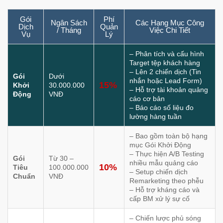
Gói
Phí
Ngân Sách
Các Hạng Mục Công
Dịch
Quản
/ Tháng
Việc Chi Tiết
Vụ
Lý
– Phân tích và cấu hình
Target tệp khách hàng
– Lên 2 chiến dịch (Tin
Gói
Dưới
nhắn hoặc Lead Form)
15%
Khởi
30.000.000
– Hỗ trợ tài khoản quảng
Động
VNĐ
cáo cơ bản
– Báo cáo số liệu đo
lường hàng tuần
– Bao gồm toàn bộ hạng
mục Gói Khởi Động
– Thực hiện A/B Testing
Gói
Từ 30 –
nhiều mẫu quảng cáo
10%
Tiêu
100.000.000
– Setup chiến dịch
Chuẩn
VNĐ
Remarketing theo phễu
– Hỗ trợ kháng cáo và
cấp BM xử lý sự cố
– Chiến lược phủ sóng