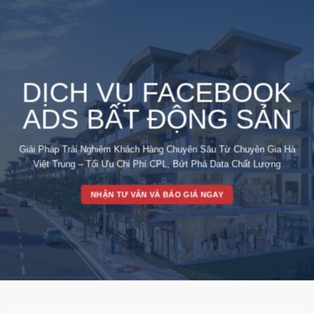
Skip
to
content
DỊCH VỤ FACEBOOK
ADS BẤT ĐỘNG SẢN
Giải Pháp Trải Nghiệm Khách Hàng Chuyên Sâu Từ Chuyên Gia Hà
Việt Trung – Tối Ưu Chi Phí CPL, Bứt Phá Data Chất Lượng
NHẬN TƯ VẤN VÀ BÁO GIÁ NGAY