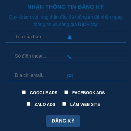
NHẬN THÔNG TIN ĐĂNG KÝ
Quý khách vui lòng điền đầy đủ thông tin để nhận ngay
thông tin và bảng giá
DỊCH VỤ
👤
📞
✉️
GOOGLE ADS
FACEBOOK ADS
ZALO ADS
LÀM WEB SITE
ĐĂNG KÝ