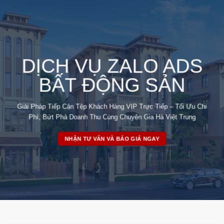
Skip
to
content
DỊCH VỤ ZALO ADS
BẤT ĐỘNG SẢN
Giải Pháp Tiếp Cận Tệp Khách Hàng VIP Trực Tiếp – Tối Ưu Chi
Phí, Bứt Phá Doanh Thu Cùng Chuyên Gia Hà Việt Trung
NHẬN TƯ VẤN VÀ BÁO GIÁ NGAY