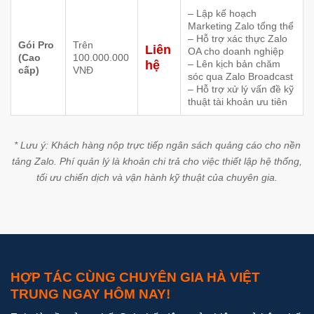
– Lập kế hoạch
Marketing Zalo tổng thể
– Hỗ trợ xác thực Zalo
Gói Pro
Trên
Liên
OA cho doanh nghiệp
(Cao
100.000.000
hệ
– Lên kịch bản chăm
cấp)
VNĐ
sóc qua Zalo Broadcast
– Hỗ trợ xử lý vấn đề kỹ
thuật tài khoản ưu tiên
* Lưu ý: Khách hàng nộp trực tiếp ngân sách quảng cáo cho nền
tảng Zalo. Phí quản lý là khoản chi trả cho việc thiết lập hệ thống,
tối ưu chiến dịch và vận hành kỹ thuật của chuyên gia.
HỢP TÁC CÙNG CHUYÊN GIA HÀ VIỆT
TRUNG NGAY HÔM NAY!