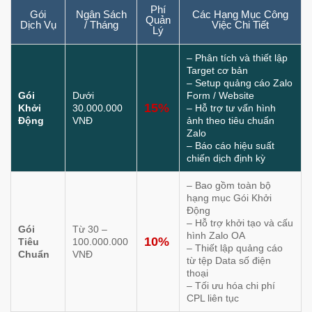
Phí
Gói
Ngân Sách
Các Hạng Mục Công
Quản
Dịch Vụ
/ Tháng
Việc Chi Tiết
Lý
– Phân tích và thiết lập
Target cơ bản
– Setup quảng cáo Zalo
Gói
Dưới
Form / Website
15%
Khởi
30.000.000
– Hỗ trợ tư vấn hình
Động
VNĐ
ảnh theo tiêu chuẩn
Zalo
– Báo cáo hiệu suất
chiến dịch định kỳ
– Bao gồm toàn bộ
hạng mục Gói Khởi
Động
– Hỗ trợ khởi tạo và cấu
Gói
Từ 30 –
hình Zalo OA
10%
Tiêu
100.000.000
– Thiết lập quảng cáo
Chuẩn
VNĐ
từ tệp Data số điện
thoại
– Tối ưu hóa chi phí
CPL liên tục