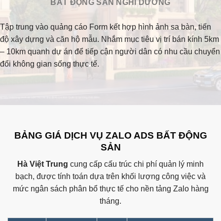
BẤT ĐỘNG SẢN NGHỈ DƯỠNG
Tập trung vào quảng cáo Form kết hợp hình ảnh sa bàn, tiến
độ xây dựng và căn hộ mẫu. Nhắm mục tiêu vị trí bán kính 5km
– 10km quanh dự án để tiếp cận người dân có nhu cầu chuyển
đổi không gian sống thực tế.
BẢNG GIÁ DỊCH VỤ ZALO ADS BẤT ĐỘNG
SẢN
Hà Việt Trung
cung cấp cấu trúc chi phí quản lý minh
bạch, được tính toán dựa trên khối lượng công việc và
mức ngân sách phân bổ thực tế cho nền tảng Zalo hàng
tháng.