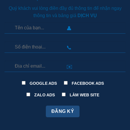
Quý khách vui lòng điền đầy đủ thông tin để nhận ngay
thông tin và bảng giá
DỊCH VỤ
👤
📞
✉️
GOOGLE ADS
FACEBOOK ADS
ZALO ADS
LÀM WEB SITE
ĐĂNG KÝ